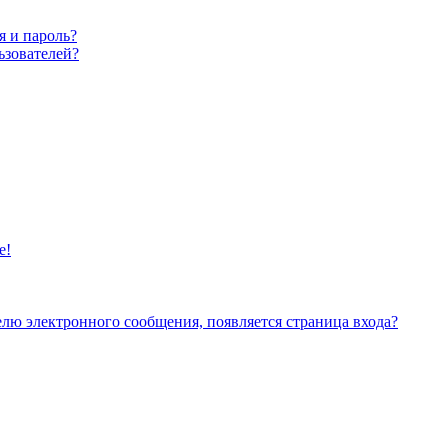
я и пароль?
ьзователей?
е!
елю электронного сообщения, появляется страница входа?