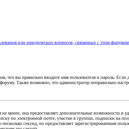
льзования или юридических вопросов, связанных с этим форумом
ом, что вы правильно вводите имя пользователя и пароль. Если 
к форуму. Также возможно, что администратор неправильно нас
м не менее, она предоставляет дополнительные возможности и у
иску по электронной почте, участие в группах, подписки на п
го несколько секунд, но предоставляет зарегистрированным пол
ндуем это сделать.