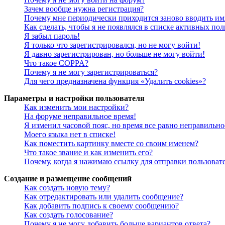
Зачем вообще нужна регистрация?
Почему мне периодически приходится заново вводить им
Как сделать, чтобы я не появлялся в списке активных пол
Я забыл пароль!
Я только что зарегистрировался, но не могу войти!
Я давно зарегистрирован, но больше не могу войти!
Что такое COPPA?
Почему я не могу зарегистрироваться?
Для чего предназначена функция «Удалить cookies»?
Параметры и настройки пользователя
Как изменить мои настройки?
На форуме неправильное время!
Я изменил часовой пояс, но время все равно неправильно
Моего языка нет в списке!
Как поместить картинку вместе со своим именем?
Что такое звание и как изменить его?
Почему, когда я нажимаю ссылку для отправки пользоват
Создание и размещение сообщений
Как создать новую тему?
Как отредактировать или удалить сообщение?
Как добавить подпись к своему сообщению?
Как создать голосование?
Почему я не могу добавить больше вариантов ответа?