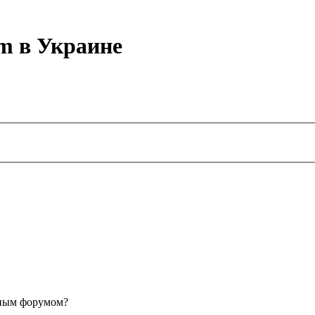
m в Украине
анным форумом?