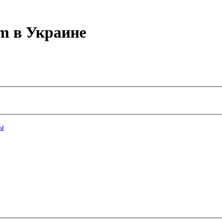
m в Украине
ы