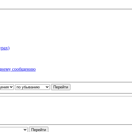
урах)