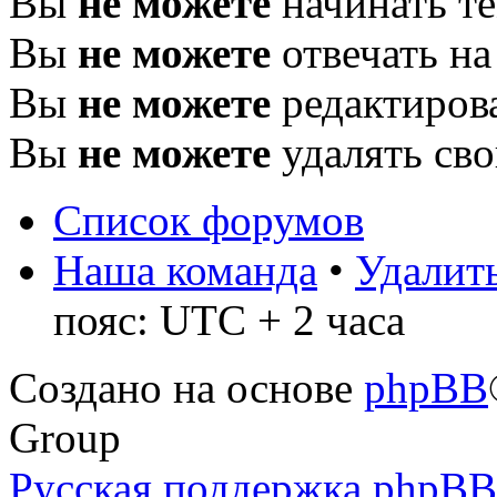
Вы
не можете
начинать т
Вы
не можете
отвечать н
Вы
не можете
редактиров
Вы
не можете
удалять св
Список форумов
Наша команда
•
Удалить
пояс: UTC + 2 часа
Создано на основе
phpBB
Group
Русская поддержка phpBB