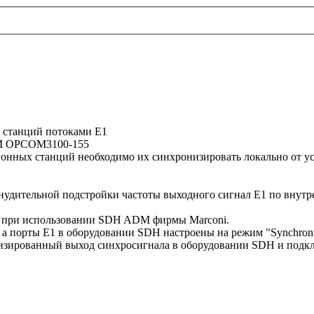
 станций потоками Е1
DM OPCOM3100-155
онных станций необходимо их синхронизировать локально от у
удительной подстройки частоты выходного сигнал Е1 по внут
о при использовании SDH ADM фирмы Marconi.
 порты Е1 в оборудовании SDH настроены на режим "Synchronizat
зированный выход синхросигнала в оборудовании SDH и подключ