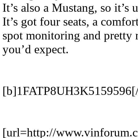
It’s also a Mustang, so it’s 
It’s got four seats, a comfo
spot monitoring and pretty 
you’d expect.
[b]1FATP8UH3K5159596[/
[url=http://www.vinforum.