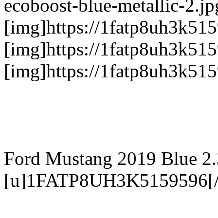
ecoboost-blue-metallic-2.jp
[img]https://1fatp8uh3k51
[img]https://1fatp8uh3k5
[img]https://1fatp8uh3k51
Ford Mustang 2019 Blue 2.
[u]1FATP8UH3K5159596[/