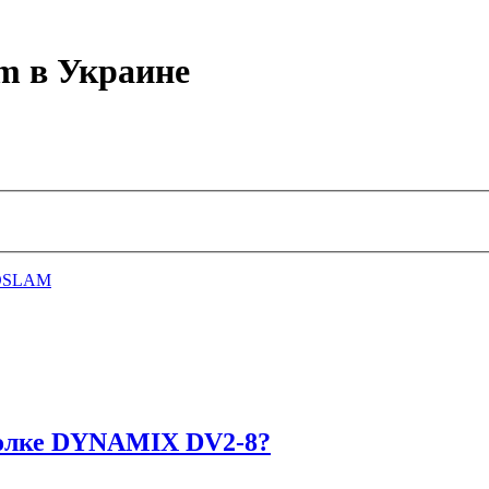
m в Украине
 DSLAM
 полке DYNAMIX DV2-8?